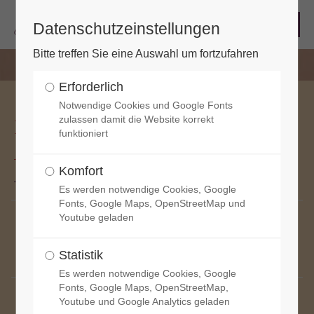
Datenschutzeinstellungen
Bitte treffen Sie eine Auswahl um fortzufahren
Erforderlich
Notwendige Cookies und Google Fonts
zulassen damit die Website korrekt
Kulturforum Lutherkirche -
funktioniert
Alle Veranstaltungen
Komfort
Es werden notwendige Cookies, Google
Fonts, Google Maps, OpenStreetMap und
19 Sep
Youtube geladen
Mezzosopran & Flügel | das kleine Konzert
Statistik
17:00
Es werden notwendige Cookies, Google
Fonts, Google Maps, OpenStreetMap,
26 Sep
Youtube und Google Analytics geladen