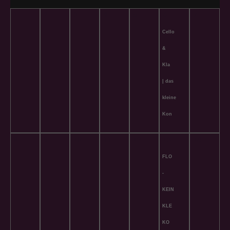
1
2
3
4
5
6
7
Cello
&
Klavier
| das
kleine
Konzert
8
9
10
11
12
13
14
FLOHMARKT
-
KEIN
KLEINES
KONZERT