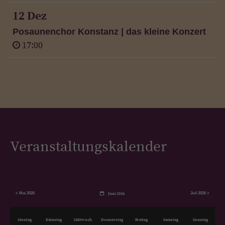
12 Dez
Posaunenchor Konstanz | das kleine Konzert
17:00
Veranstaltungskalender
< Mai 2026
Juli 2026 >
Juni 2026
Mo
ntag
Di
enstag
Mi
ttwoch
Do
nnerstag
Fr
eitag
Sa
mstag
So
nntag