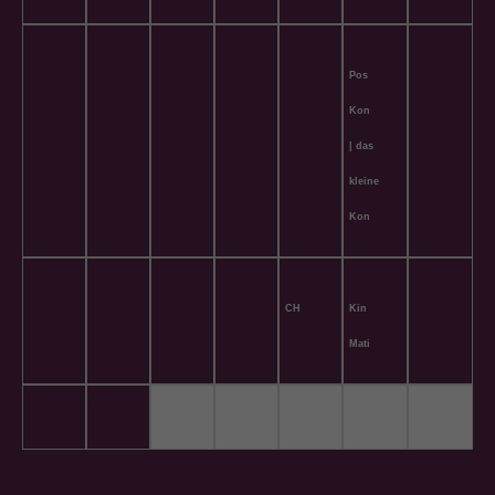
15
16
17
18
19
20
21
Posaunenchor
Konstanz
| das
kleine
Konzert
22
23
24
25
26
27
28
CHORNACHT
Kinderchor-
Matinée
29
30