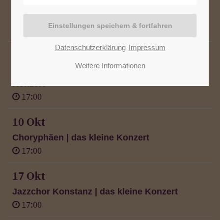
Stuttgarter Barock Collegium | das kleine
Konzert
17:00
Datenschutzerklärung
Impressum
03 Okt
Weitere Informationen
Im Abendrot des Sommers | das kleine
Konzert
17:00
10 Okt
Choryphäen | das kleine Konzert
17:00
17 Okt
Jazzchor Konstanz | das kleine Konzert
17:00