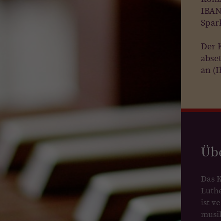
IBAN
Spar
Der 
abse
an (I
Üb
Das 
Luth
ist v
musi