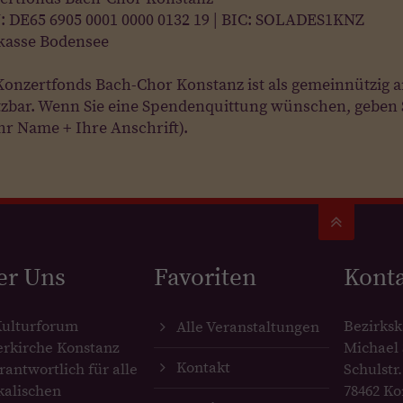
: DE65 6905 0001 0000 0132 19 | BIC: SOLADES1KNZ
kasse Bodensee
Konzertfonds Bach-Chor Konstanz ist als gemeinnützig a
tzbar. Wenn Sie eine Spendenquittung wünschen, geben 
hr Name + Ihre Anschrift).
er Uns
Favoriten
Kont
Kulturforum
Bezirksk
Alle Veranstaltungen
erkirche Konstanz
Michael 
Kontakt
erantwortlich für alle
Schulstr.
kalischen
78462 Ko