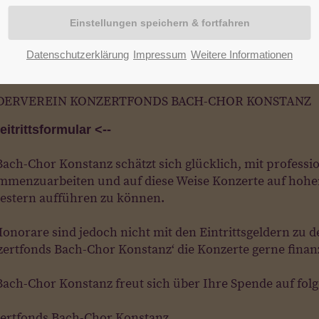
Datenschutzerklärung
Impressum
Weitere Informationen
DERVEREIN KONZERTFONDS BACH-CHOR KONSTANZ
eitrittsformular <--
Bach-Chor Konstanz schätzt sich glücklich, mit profes
mmenzuarbeiten und auf diese Weise Konzerte auf hohe
estern aufführen zu können.
onorare sind jedoch nicht mit den Eintrittsgeldern zu d
ertfonds Bach-Chor Konstanz‘ die Konzerte gerne finanzi
Bach-Chor Konstanz freut sich über Ihre Spende auf fol
ertfonds Bach-Chor Konstanz