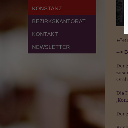
KONSTANZ
BEZIRKSKANTORAT
KONTAKT
FÖR
NEWSLETTER
--> B
Der 
zusa
Orch
Die H
‚Konz
Der 
Konz