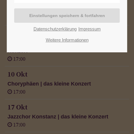
Stuttgarter Barock Collegium | das kleine
Konzert
17:00
Datenschutzerklärung
Impressum
03 Okt
Weitere Informationen
Im Abendrot des Sommers | das kleine
Konzert
17:00
10 Okt
Choryphäen | das kleine Konzert
17:00
17 Okt
Jazzchor Konstanz | das kleine Konzert
17:00