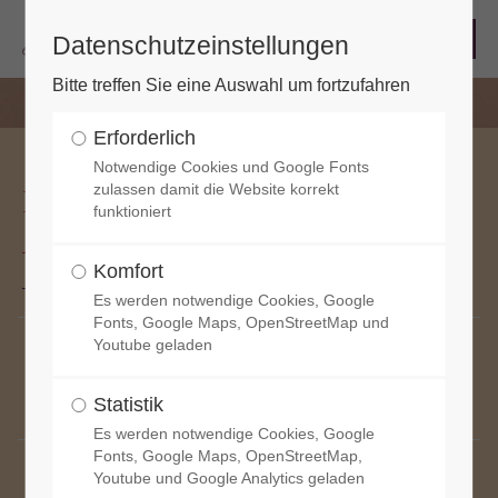
Datenschutzeinstellungen
Bitte treffen Sie eine Auswahl um fortzufahren
Erforderlich
Notwendige Cookies und Google Fonts
zulassen damit die Website korrekt
Kulturforum Lutherkirche -
funktioniert
Alle Veranstaltungen
Komfort
Es werden notwendige Cookies, Google
Fonts, Google Maps, OpenStreetMap und
19 Sep
Youtube geladen
Mezzosopran & Flügel | das kleine Konzert
Statistik
17:00
Es werden notwendige Cookies, Google
Fonts, Google Maps, OpenStreetMap,
26 Sep
Youtube und Google Analytics geladen