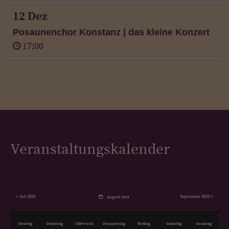
12 Dez
Posaunenchor Konstanz | das kleine Konzert
17:00
Veranstaltungskalender
< Juli 2023
September 2023 >
August 2023
Mo
ntag
Di
enstag
Mi
ttwoch
Do
nnerstag
Fr
eitag
Sa
mstag
So
nntag