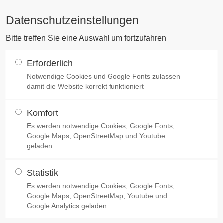
Datenschutzeinstellungen
Bitte treffen Sie eine Auswahl um fortzufahren
aad & Werner - Un
Erforderlich
chön | das kleine 
Notwendige Cookies und Google Fonts zulassen
damit die Website korrekt funktioniert
Komfort
2025-09-27, 17:00
Es werden notwendige Cookies, Google Fonts,
Google Maps, OpenStreetMap und Youtube
geladen
m Raad und Dirk Werner interpretieren Popmusik auf ih
re, Klavier, Gesang – raad & werner – entspannt, persönl
Statistik
Es werden notwendige Cookies, Google Fonts,
 von Jethro Tull, Pearl Jam, Simon & Garfunkel, Justin B
Google Maps, OpenStreetMap, Youtube und
hrem vielfältigen Repertoire, dessen Ausgestaltung unver
Google Analytics geladen
ben Sie den Zusammenklang zweier Musiker als Einheit: 