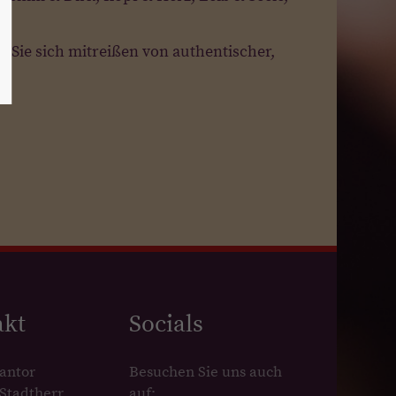
n Sie sich mitreißen von authentischer,
akt
Socials
antor
Besuchen Sie uns auch
Stadtherr
auf: