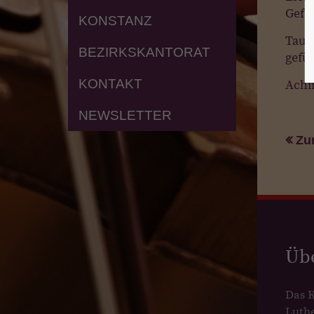
Gefü
KONSTANZ
Tauch
BEZIRKSKANTORAT
gefü
KONTAKT
Achi
NEWSLETTER
Zu
Üb
Das 
Luth